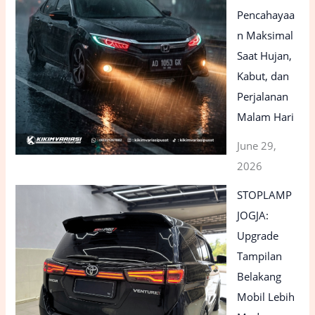
Pencahayaa
n Maksimal
Saat Hujan,
Kabut, dan
Perjalanan
Malam Hari
June 29,
2026
STOPLAMP
JOGJA:
Upgrade
Tampilan
Belakang
Mobil Lebih