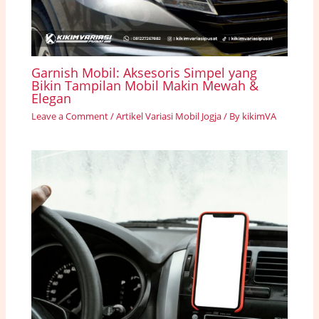
Garnish Mobil: Aksesoris Simpel yang
Bikin Tampilan Mobil Makin Mewah &
Elegan
Leave a Comment
/
Artikel Variasi Mobil Jogja
/ By
kikimVA