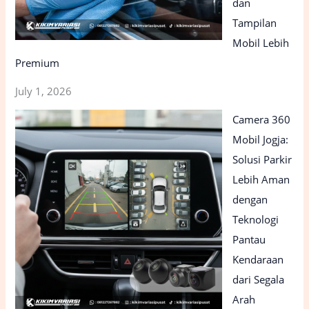
dan
Tampilan
Mobil Lebih
Premium
July 1, 2026
Camera 360
Mobil Jogja:
Solusi Parkir
Lebih Aman
dengan
Teknologi
Pantau
Kendaraan
dari Segala
Arah