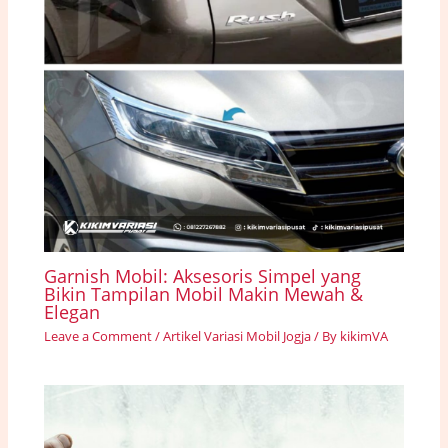
Garnish Mobil: Aksesoris Simpel yang
Bikin Tampilan Mobil Makin Mewah &
Elegan
Leave a Comment
/
Artikel Variasi Mobil Jogja
/ By
kikimVA