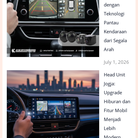
dengan
Teknologi
Pantau
Kendaraan
dari Segala
Arah
July 1, 2026
Head Unit
Jogja:
Upgrade
Hiburan dan
Fitur Mobil
Menjadi
Lebih
Modern