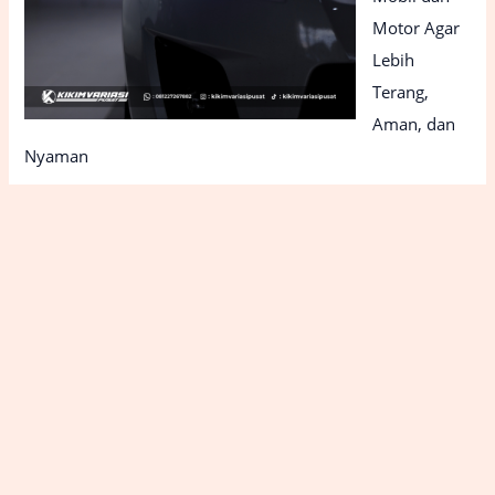
Motor Agar
Lebih
Terang,
Aman, dan
Nyaman
June 26, 2026
Kikim
Variasi Jogja
– Toko
Aksesoris
Mobil Jogja
Terlengkap,
Bisa Order
Online &